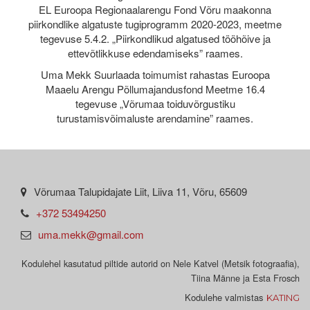
EL Euroopa Regionaalarengu Fond Võru maakonna
piirkondlike algatuste tugiprogramm 2020-2023, meetme
tegevuse 5.4.2. „Piirkondlikud algatused tööhõive ja
ettevõtlikkuse edendamiseks” raames.
Uma Mekk Suurlaada toimumist rahastas Euroopa
Maaelu Arengu Põllumajandusfond Meetme 16.4
tegevuse „Võrumaa toiduvõrgustiku
turustamisvõimaluste arendamine” raames.
Võrumaa Talupidajate Liit, Liiva 11, Võru, 65609
+372 53494250
uma.mekk@gmail.com
Kodulehel kasutatud piltide autorid on Nele Katvel (Metsik fotograafia),
Tiina Männe ja Esta Frosch
Kodulehe valmistas
KATING