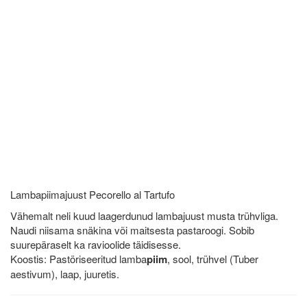
Lambapiimajuust Pecorello al Tartufo
Vähemalt neli kuud laagerdunud lambajuust musta trühvliga.
Naudi niisama snäkina või maitsesta pastaroogi. Sobib
suurepäraselt ka ravioolide täidisesse.
Koostis: Pastöriseeritud lamba
piim
, sool, trühvel (Tuber
aestivum), laap, juuretis.