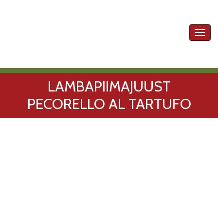
Toggl
navig
LAMBAPIIMAJUUST
PECORELLO AL TARTUFO