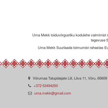
Uma Mekk toiduvõrgustiku kodulehe valmimist 
tegevuse 5
Uma Mekk Suurlaada toimumist rahastas Eu
Võrumaa Talupidajate Liit, Liiva 11, Võru, 65609
+372 53494250
uma.mekk@gmail.com