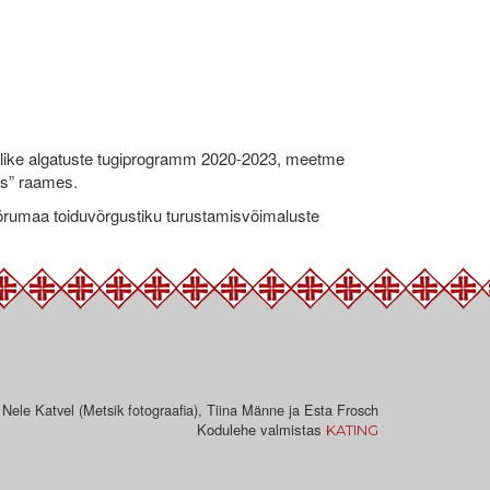
like algatuste tugiprogramm 2020-2023, meetme
ks” raames.
umaa toiduvõrgustiku turustamisvõimaluste
 Nele Katvel (Metsik fotograafia), Tiina Männe ja Esta Frosch
Kodulehe valmistas
KATING