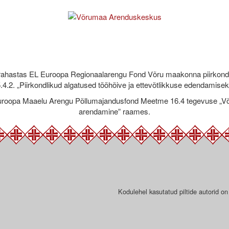
rahastas EL Euroopa Regionaalarengu Fond Võru maakonna piirkond
.4.2. „Piirkondlikud algatused tööhõive ja ettevõtlikkuse edendamise
roopa Maaelu Arengu Põllumajandusfond Meetme 16.4 tegevuse „Võr
arendamine” raames.
Kodulehel kasutatud piltide autorid on