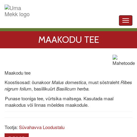
Toggl
navig
MAAKODU TEE
Maakodu tee
Koostisosad: õunakoor
Malus domestica
, must sõstraleht
Ribes
nigrum foliu
m, basiilikuürt
Basilicum herba.
Punase tooniga tee, vürtsika maitsega. Kasutada maal
maakodus või linnas mõeldes maakodule.
Tootja:
Süvahavva Loodustalu