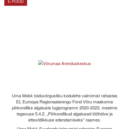
E-POOD
Uma Mekk toiduvõrgustiku kodulehe valmimist rahastas
EL Euroopa Regionaalarengu Fond Võru maakonna
piirkondlike algatuste tugiprogramm 2020-2023, meetme
tegevuse 5.4.2. „Piirkondlikud algatused tööhõive ja
ettevõtlikkuse edendamiseks” raames.
Uma Mekk Suurlaada toimumist rahastas Euroopa