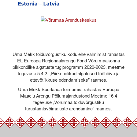
Uma Mekk toiduvõrgustiku kodulehe valmimist rahastas
EL Euroopa Regionaalarengu Fond Võru maakonna
piirkondlike algatuste tugiprogramm 2020-2023, meetme
tegevuse 5.4.2. „Piirkondlikud algatused tööhõive ja
ettevõtlikkuse edendamiseks” raames.
Uma Mekk Suurlaada toimumist rahastas Euroopa
Maaelu Arengu Põllumajandusfond Meetme 16.4
tegevuse „Võrumaa toiduvõrgustiku
turustamisvõimaluste arendamine” raames.