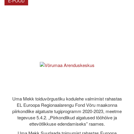
E-POOD
Uma Mekk toiduvõrgustiku kodulehe valmimist rahastas
EL Euroopa Regionaalarengu Fond Võru maakonna
piirkondlike algatuste tugiprogramm 2020-2023, meetme
tegevuse 5.4.2. „Piirkondlikud algatused tööhõive ja
ettevõtlikkuse edendamiseks” raames.
Uma Mekk Suurlaada toimumist rahastas Euroopa