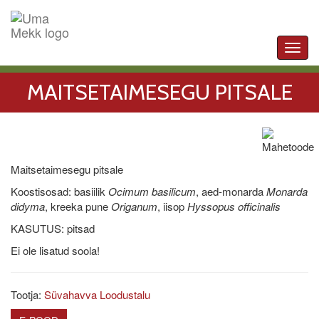
Toggl
navig
MAITSETAIMESEGU PITSALE
Maitsetaimesegu pitsale
Koostisosad: basiilik
Ocimum basilicum
, aed-monarda
Monarda
didyma
, kreeka pune
Origanum
, iisop
Hyssopus officinalis
KASUTUS: pitsad
Ei ole lisatud soola!
Tootja:
Süvahavva Loodustalu