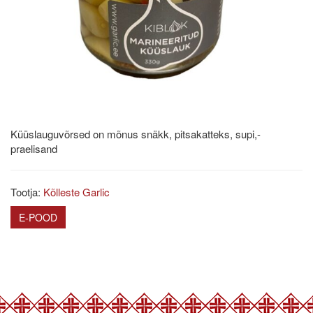
Küüslauguvõrsed on mõnus snäkk, pitsakatteks, supi,-
praelisand
Tootja:
Kõlleste Garlic
E-POOD