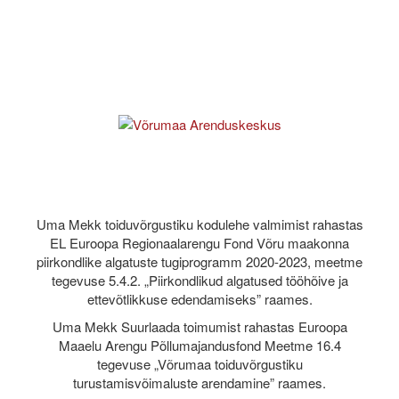
Uma Mekk toiduvõrgustiku kodulehe valmimist rahastas
EL Euroopa Regionaalarengu Fond Võru maakonna
piirkondlike algatuste tugiprogramm 2020-2023, meetme
tegevuse 5.4.2. „Piirkondlikud algatused tööhõive ja
ettevõtlikkuse edendamiseks” raames.
Uma Mekk Suurlaada toimumist rahastas Euroopa
Maaelu Arengu Põllumajandusfond Meetme 16.4
tegevuse „Võrumaa toiduvõrgustiku
turustamisvõimaluste arendamine” raames.