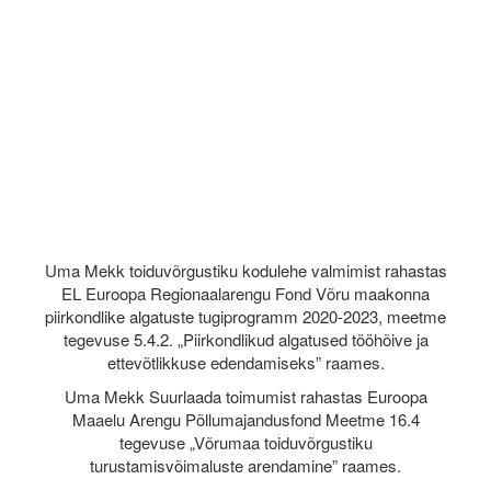
Uma Mekk toiduvõrgustiku kodulehe valmimist rahastas
EL Euroopa Regionaalarengu Fond Võru maakonna
piirkondlike algatuste tugiprogramm 2020-2023, meetme
tegevuse 5.4.2. „Piirkondlikud algatused tööhõive ja
ettevõtlikkuse edendamiseks” raames.
Uma Mekk Suurlaada toimumist rahastas Euroopa
Maaelu Arengu Põllumajandusfond Meetme 16.4
tegevuse „Võrumaa toiduvõrgustiku
turustamisvõimaluste arendamine” raames.