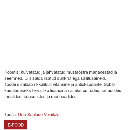
Koostis: kuivatatud ja jahvatatud mustsõstra marjakestad ja
seemned. Ei sisalda lisatud suhkrut ega säilitusaineid.
Toode sisaldab rikkalikult vitamiine ja antioksüdante. Sobib
kasutamiseks tervisliku lisandina näiteks putrudes, smuutides,
müslides, küpsetistes ja marinaadides.
Tootja:
Uue-Saaluse Veinitalu
E-POOD