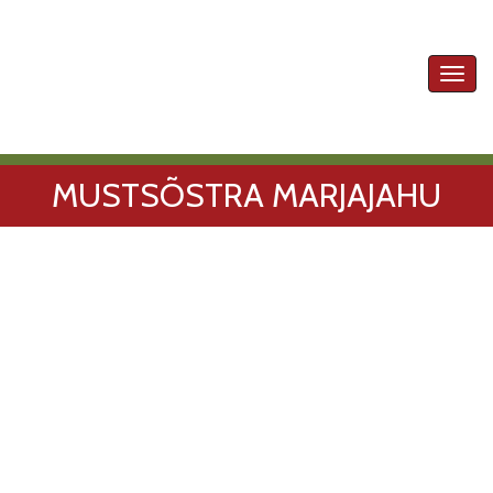
Toggl
navig
MUSTSÕSTRA MARJAJAHU