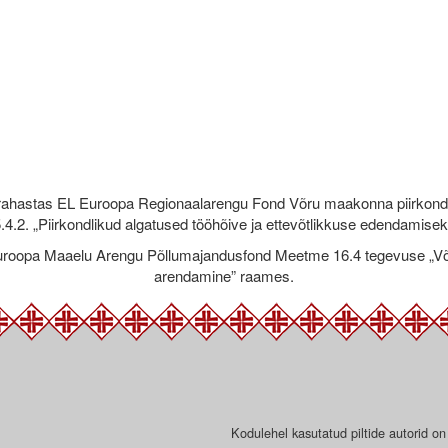
rahastas EL Euroopa Regionaalarengu Fond Võru maakonna piirkond
.4.2. „Piirkondlikud algatused tööhõive ja ettevõtlikkuse edendamise
roopa Maaelu Arengu Põllumajandusfond Meetme 16.4 tegevuse „Võr
arendamine” raames.
Kodulehel kasutatud piltide autorid on