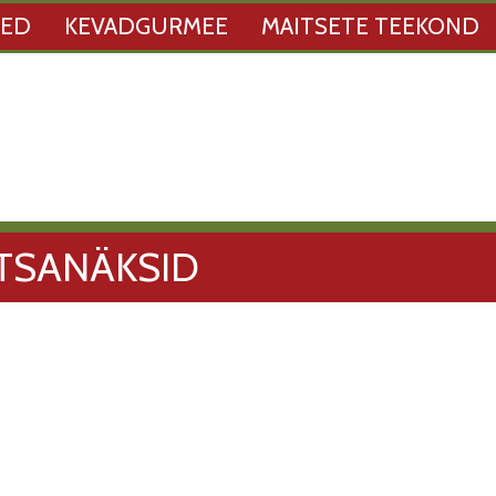
SED
KEVADGURMEE
MAITSETE TEEKOND
TSANÄKSID