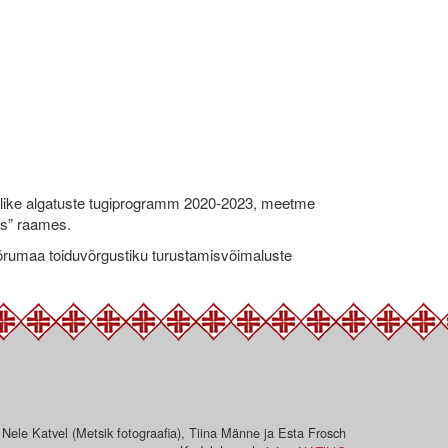
like algatuste tugiprogramm 2020-2023, meetme
ks” raames.
umaa toiduvõrgustiku turustamisvõimaluste
 Nele Katvel (Metsik fotograafia), Tiina Männe ja Esta Frosch