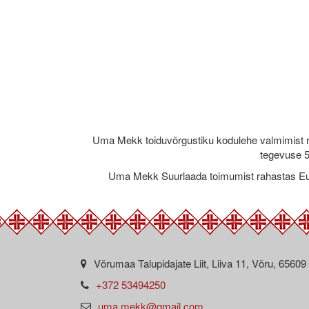
Uma Mekk toiduvõrgustiku kodulehe valmimist 
tegevuse 5
Uma Mekk Suurlaada toimumist rahastas Eu
Võrumaa Talupidajate Liit, Liiva 11, Võru, 65609
+372 53494250
uma.mekk@gmail.com