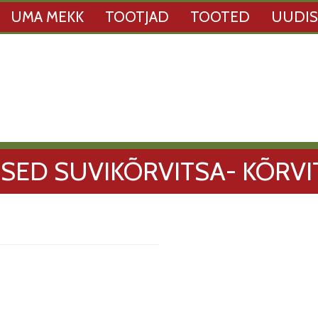
UMA MEKK
TOOTJAD
TOOTED
UUDI
SED SUVIKÕRVITSA- KÕRVI