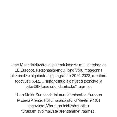
Uma Mekk toiduvõrgustiku kodulehe valmimist rahastas
EL Euroopa Regionaalarengu Fond Võru maakonna
piirkondlike algatuste tugiprogramm 2020-2023, meetme
tegevuse 5.4.2. „Piirkondlikud algatused tööhõive ja
ettevõtlikkuse edendamiseks” raames.
Uma Mekk Suurlaada toimumist rahastas Euroopa
Maaelu Arengu Põllumajandusfond Meetme 16.4
tegevuse „Võrumaa toiduvõrgustiku
turustamisvõimaluste arendamine” raames.