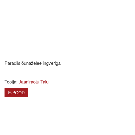
Paradiisiõunaželee ingveriga
Tootja:
Jaaniraotu Talu
E-POOD