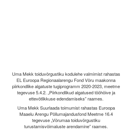
Uma Mekk toiduvõrgustiku kodulehe valmimist rahastas
EL Euroopa Regionaalarengu Fond Võru maakonna
piirkondlike algatuste tugiprogramm 2020-2023, meetme
tegevuse 5.4.2. „Piirkondlikud algatused tööhõive ja
ettevõtlikkuse edendamiseks” raames.
Uma Mekk Suurlaada toimumist rahastas Euroopa
Maaelu Arengu Põllumajandusfond Meetme 16.4
tegevuse „Võrumaa toiduvõrgustiku
turustamisvõimaluste arendamine” raames.