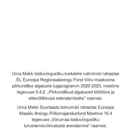
Uma Mekk toiduvõrgustiku kodulehe valmimist rahastas
EL Euroopa Regionaalarengu Fond Võru maakonna
piirkondlike algatuste tugiprogramm 2020-2023, meetme
tegevuse 5.4.2. „Piirkondlikud algatused tööhõive ja
ettevõtlikkuse edendamiseks” raames.
Uma Mekk Suurlaada toimumist rahastas Euroopa
Maaelu Arengu Põllumajandusfond Meetme 16.4
tegevuse „Võrumaa toiduvõrgustiku
turustamisvõimaluste arendamine” raames.