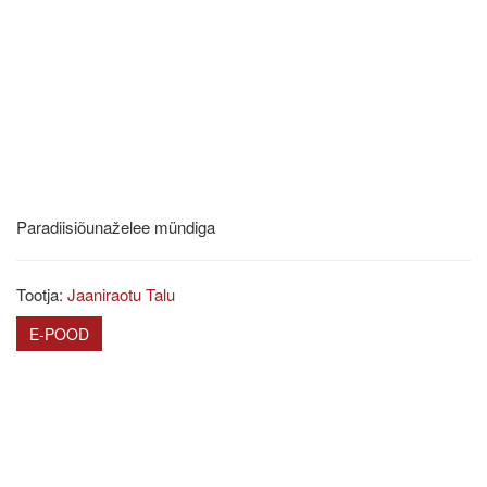
Paradiisiõunaželee mündiga
Tootja:
Jaaniraotu Talu
E-POOD