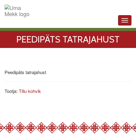
Toggl
navig
PEEDIPÄTS TATRAJAHUST
Peedipäts tatrajahust
Tootja:
Tillu kohvik