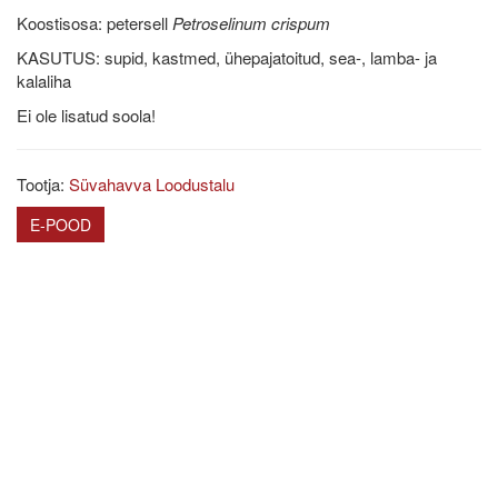
Koostisosa: petersell
Petroselinum crispum
KASUTUS: supid, kastmed, ühepajatoitud, sea-, lamba- ja
kalaliha
Ei ole lisatud soola!
Tootja:
Süvahavva Loodustalu
E-POOD