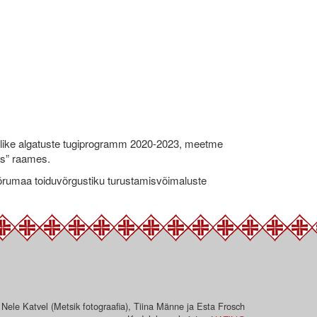
like algatuste tugiprogramm 2020-2023, meetme
ks” raames.
umaa toiduvõrgustiku turustamisvõimaluste
 Nele Katvel (Metsik fotograafia), Tiina Männe ja Esta Frosch