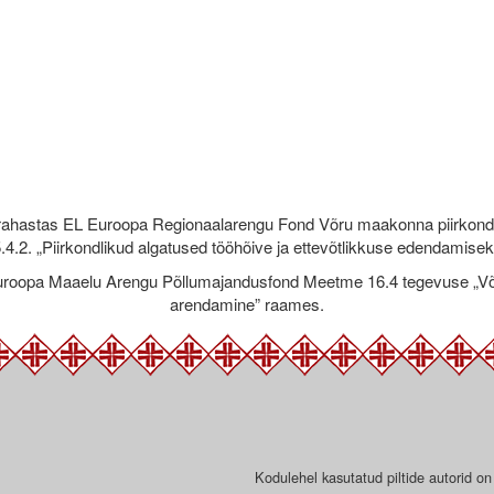
rahastas EL Euroopa Regionaalarengu Fond Võru maakonna piirkond
.4.2. „Piirkondlikud algatused tööhõive ja ettevõtlikkuse edendamise
roopa Maaelu Arengu Põllumajandusfond Meetme 16.4 tegevuse „Võr
arendamine” raames.
Kodulehel kasutatud piltide autorid on