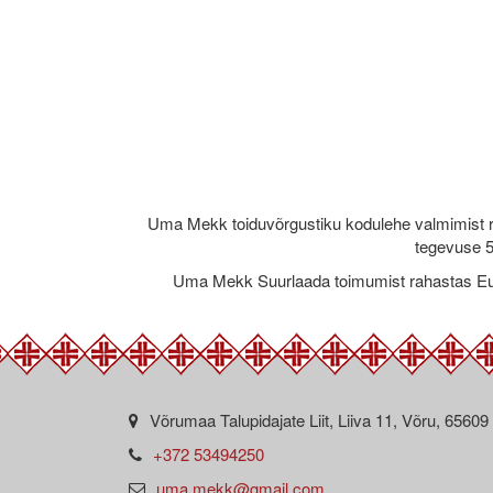
Uma Mekk toiduvõrgustiku kodulehe valmimist 
tegevuse 5
Uma Mekk Suurlaada toimumist rahastas Eu
Võrumaa Talupidajate Liit, Liiva 11, Võru, 65609
+372 53494250
uma.mekk@gmail.com