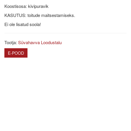
Koostisosa: kivipuravik
KASUTUS: toitude maitsestamiseks.
Ei ole lisatud soola!
Tootja:
Süvahavva Loodustalu
E-POOD