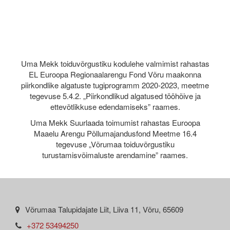
Uma Mekk toiduvõrgustiku kodulehe valmimist rahastas
EL Euroopa Regionaalarengu Fond Võru maakonna
piirkondlike algatuste tugiprogramm 2020-2023, meetme
tegevuse 5.4.2. „Piirkondlikud algatused tööhõive ja
ettevõtlikkuse edendamiseks” raames.
Uma Mekk Suurlaada toimumist rahastas Euroopa
Maaelu Arengu Põllumajandusfond Meetme 16.4
tegevuse „Võrumaa toiduvõrgustiku
turustamisvõimaluste arendamine” raames.
Võrumaa Talupidajate Liit, Liiva 11, Võru, 65609
+372 53494250