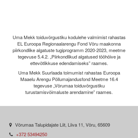
Uma Mekk toiduvõrgustiku kodulehe valmimist rahastas
EL Euroopa Regionaalarengu Fond Võru maakonna
piirkondlike algatuste tugiprogramm 2020-2023, meetme
tegevuse 5.4.2. „Piirkondlikud algatused tööhõive ja
ettevõtlikkuse edendamiseks” raames.
Uma Mekk Suurlaada toimumist rahastas Euroopa
Maaelu Arengu Põllumajandusfond Meetme 16.4
tegevuse „Võrumaa toiduvõrgustiku
turustamisvõimaluste arendamine” raames.
Võrumaa Talupidajate Liit, Liiva 11, Võru, 65609
+372 53494250