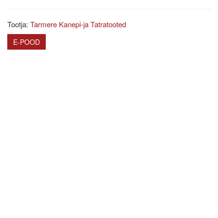
Tootja:
Tarmere Kanepi-ja Tatratooted
E-POOD