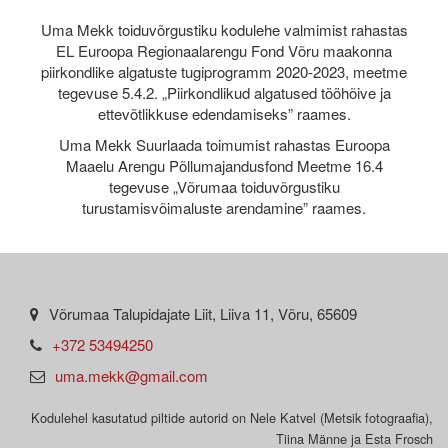
Uma Mekk toiduvõrgustiku kodulehe valmimist rahastas
EL Euroopa Regionaalarengu Fond Võru maakonna
piirkondlike algatuste tugiprogramm 2020-2023, meetme
tegevuse 5.4.2. „Piirkondlikud algatused tööhõive ja
ettevõtlikkuse edendamiseks” raames.
Uma Mekk Suurlaada toimumist rahastas Euroopa
Maaelu Arengu Põllumajandusfond Meetme 16.4
tegevuse „Võrumaa toiduvõrgustiku
turustamisvõimaluste arendamine” raames.
Võrumaa Talupidajate Liit, Liiva 11, Võru, 65609
+372 53494250
uma.mekk@gmail.com
Kodulehel kasutatud piltide autorid on Nele Katvel (Metsik fotograafia),
Tiina Männe ja Esta Frosch