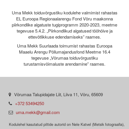
Uma Mekk toiduvõrgustiku kodulehe valmimist rahastas
EL Euroopa Regionaalarengu Fond Võru maakonna
piirkondlike algatuste tugiprogramm 2020-2023, meetme
tegevuse 5.4.2. „Piirkondlikud algatused tööhõive ja
ettevõtlikkuse edendamiseks” raames.
Uma Mekk Suurlaada toimumist rahastas Euroopa
Maaelu Arengu Põllumajandusfond Meetme 16.4
tegevuse „Võrumaa toiduvõrgustiku
turustamisvõimaluste arendamine” raames.
Võrumaa Talupidajate Liit, Liiva 11, Võru, 65609
+372 53494250
uma.mekk@gmail.com
Kodulehel kasutatud piltide autorid on Nele Katvel (Metsik fotograafia),