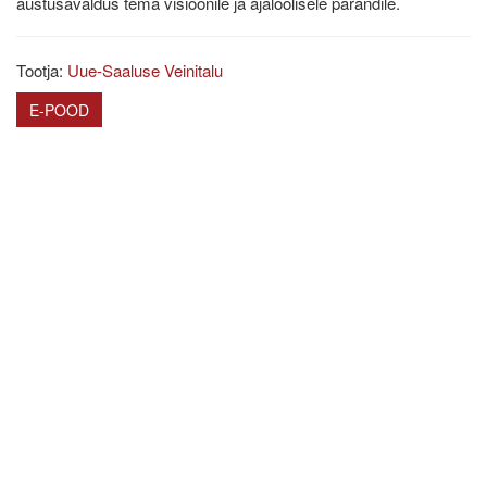
austusavaldus tema visioonile ja ajaloolisele pärandile.
Tootja:
Uue-Saaluse Veinitalu
E-POOD