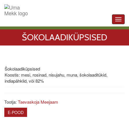
Toggl
navig
ŠOKOLAADIKÜPSISED
Šokolaadiküpsised
Koostis: mesi, rosinad, nisujahu, muna, šokolaaditükid,
indiapähklid, või 82%
Tootja:
Taevaskoja Meejaam
E-POOD