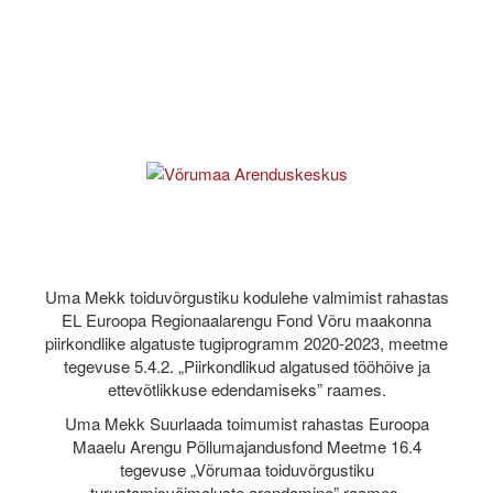
Uma Mekk toiduvõrgustiku kodulehe valmimist rahastas
EL Euroopa Regionaalarengu Fond Võru maakonna
piirkondlike algatuste tugiprogramm 2020-2023, meetme
tegevuse 5.4.2. „Piirkondlikud algatused tööhõive ja
ettevõtlikkuse edendamiseks” raames.
Uma Mekk Suurlaada toimumist rahastas Euroopa
Maaelu Arengu Põllumajandusfond Meetme 16.4
tegevuse „Võrumaa toiduvõrgustiku
turustamisvõimaluste arendamine” raames.