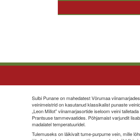
Sulbi Punane on mahedatest Võrumaa viinamarjadest 
veinimeistrid on kasutanud klassikalist punaste veinid
„Leon Millot” viinamarjasortide iseloom veini talletada
Prantsuse tammevaatides. Põhjamaist varjundit lisab 
madalatel temperatuuridel.
Tulemuseks on läikivalt tume-purpurne vein, mille lõh