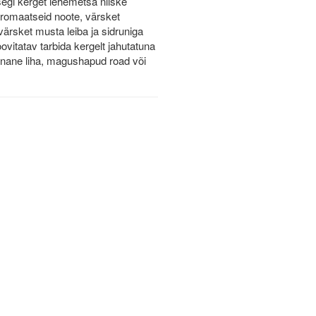
segi kerget lehemetsa niiske
aromaatseid noote, värsket
ärsket musta leiba ja sidruniga
vitatav tarbida kergelt jahutatuna
punane liha, magushapud road või