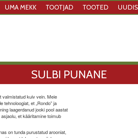
UMA MEKK
TOOTJAD
TOOTED
UUDI
SULBI PUNANE
valmistatud kuiv vein. Meie
e tehnoloogiat, et „Rondo” ja
 ning laagerdanud jooki pool aastat
asjaolu, et kääritamine toimub
nas on tunda purustatud arooniat,