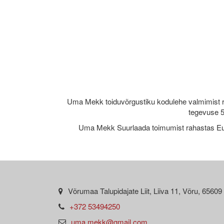
Uma Mekk toiduvõrgustiku kodulehe valmimist 
tegevuse 5
Uma Mekk Suurlaada toimumist rahastas Eu
Võrumaa Talupidajate Liit, Liiva 11, Võru, 65609
+372 53494250
uma.mekk@gmail.com