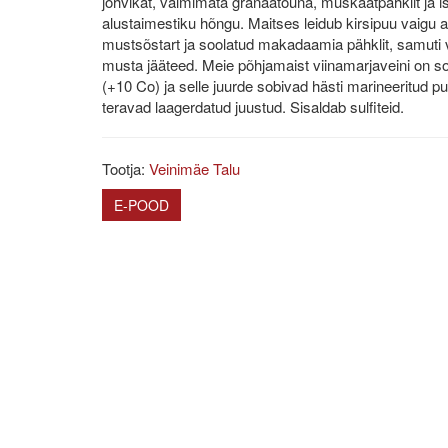
jõhvikat, valmimata granaatõuna, muskaatpähklit ja i
alustaimestiku hõngu. Maitses leidub kirsipuu vaigu 
mustsõstart ja soolatud makadaamia pähklit, samuti v
musta jääteed. Meie põhjamaist viinamarjaveini on soo
(+10 Co) ja selle juurde sobivad hästi marineeritud 
teravad laagerdatud juustud. Sisaldab sulfiteid.
Tootja:
Veinimäe Talu
E-POOD