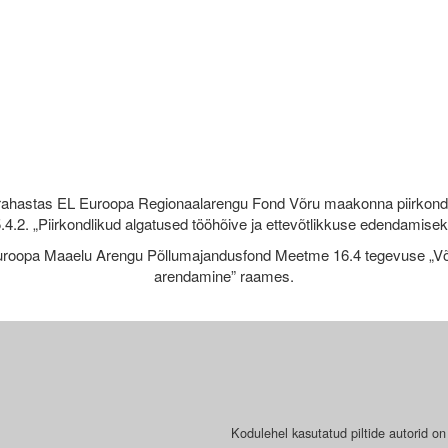
rahastas EL Euroopa Regionaalarengu Fond Võru maakonna piirkond
.4.2. „Piirkondlikud algatused tööhõive ja ettevõtlikkuse edendamise
roopa Maaelu Arengu Põllumajandusfond Meetme 16.4 tegevuse „Võr
arendamine” raames.
Kodulehel kasutatud piltide autorid on