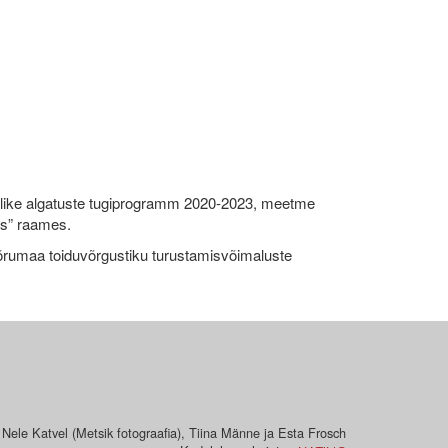
like algatuste tugiprogramm 2020-2023, meetme
ks” raames.
umaa toiduvõrgustiku turustamisvõimaluste
 Nele Katvel (Metsik fotograafia), Tiina Männe ja Esta Frosch