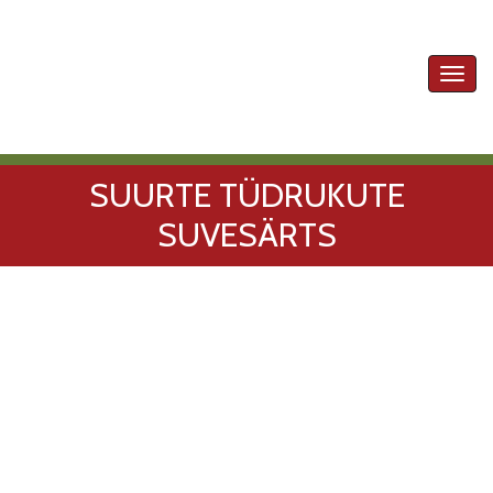
Toggl
navig
SUURTE TÜDRUKUTE
SUVESÄRTS