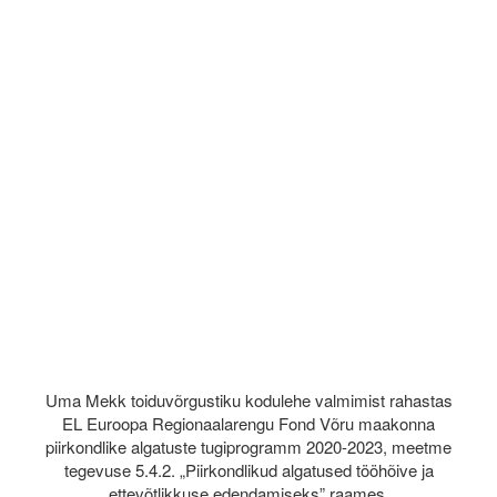
Uma Mekk toiduvõrgustiku kodulehe valmimist rahastas
EL Euroopa Regionaalarengu Fond Võru maakonna
piirkondlike algatuste tugiprogramm 2020-2023, meetme
tegevuse 5.4.2. „Piirkondlikud algatused tööhõive ja
ettevõtlikkuse edendamiseks” raames.