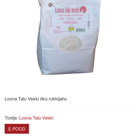
Loona Talu Veski öko rukkijahu
Tootja:
Loona Talu Veski
E-POOD