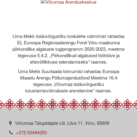
Uma Mekk toiduvõrgustiku kodulehe valmimist rahastas
EL Euroopa Regionaalarengu Fond Võru maakonna
piirkondlike algatuste tugiprogramm 2020-2023, meetme
tegevuse 5.4.2. „Piirkondlikud algatused tööhõive ja
ettevõtlikkuse edendamiseks” raames.
Uma Mekk Suurlaada toimumist rahastas Euroopa
Maaelu Arengu Põllumajandusfond Meetme 16.4
tegevuse „Võrumaa toiduvõrgustiku
turustamisvõimaluste arendamine” raames.
Võrumaa Talupidajate Liit, Liiva 11, Võru, 65609
+372 53494250