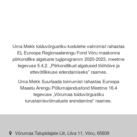
Uma Mekk toiduvõrgustiku kodulehe valmimist rahastas
EL Euroopa Regionaalarengu Fond Võru maakonna
piirkondlike algatuste tugiprogramm 2020-2023, meetme
tegevuse 5.4.2. „Piirkondlikud algatused tööhõive ja
ettevõtlikkuse edendamiseks” raames.
Uma Mekk Suurlaada toimumist rahastas Euroopa
Maaelu Arengu Põllumajandusfond Meetme 16.4
tegevuse „Võrumaa toiduvõrgustiku
turustamisvõimaluste arendamine” raames.
Võrumaa Talupidajate Liit, Liiva 11, Võru, 65609