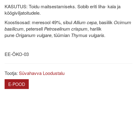
KASUTUS: Toidu maitsestamiseks. Sobib eriti liha- kala ja
köögiviljatoitudele.
Koostisosad: meresool 49%, sibul
Allium cepa
, basiilik
Ocimum
basilicum
, petersell
Petroselinum
crispum
, harilik
pune
Origanum vulgare
, tüümian
Thymus
vulgaris.
EE-ÖKO-03
Tootja:
Süvahavva Loodustalu
E-POOD