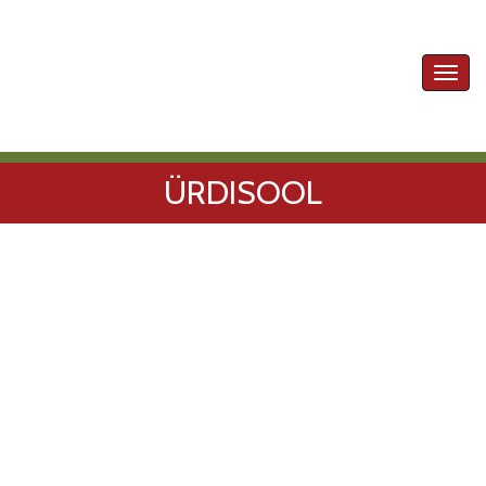
Toggl
navig
ÜRDISOOL