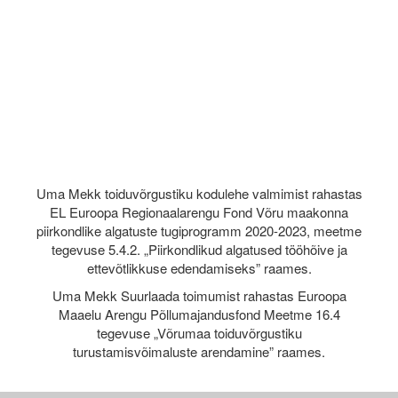
Uma Mekk toiduvõrgustiku kodulehe valmimist rahastas
EL Euroopa Regionaalarengu Fond Võru maakonna
piirkondlike algatuste tugiprogramm 2020-2023, meetme
tegevuse 5.4.2. „Piirkondlikud algatused tööhõive ja
ettevõtlikkuse edendamiseks” raames.
Uma Mekk Suurlaada toimumist rahastas Euroopa
Maaelu Arengu Põllumajandusfond Meetme 16.4
tegevuse „Võrumaa toiduvõrgustiku
turustamisvõimaluste arendamine” raames.