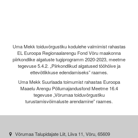
Uma Mekk toiduvõrgustiku kodulehe valmimist rahastas
EL Euroopa Regionaalarengu Fond Võru maakonna
piirkondlike algatuste tugiprogramm 2020-2023, meetme
tegevuse 5.4.2. „Piirkondlikud algatused tööhõive ja
ettevõtlikkuse edendamiseks” raames.
Uma Mekk Suurlaada toimumist rahastas Euroopa
Maaelu Arengu Põllumajandusfond Meetme 16.4
tegevuse „Võrumaa toiduvõrgustiku
turustamisvõimaluste arendamine” raames.
Võrumaa Talupidajate Liit, Liiva 11, Võru, 65609