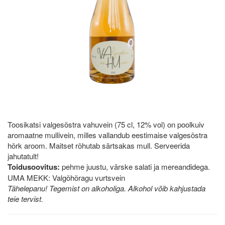
Toosikatsi valgesõstra vahuvein (75 cl, 12% vol) on poolkuiv
aromaatne mullivein, milles vallandub eestimaise valgesõstra
hõrk aroom. Maitset rõhutab särtsakas mull. Serveerida
jahutatult!
Toidusoovitus:
pehme juustu, värske salati ja mereandidega.
UMA MEKK: Valgõhõragu vurtsvein
Tähelepanu! Tegemist on alkoholiga. Alkohol võib kahjustada
teie tervist.