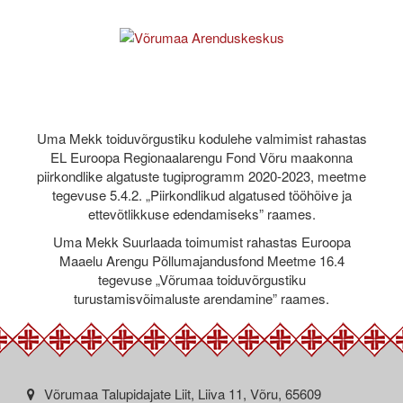
Uma Mekk toiduvõrgustiku kodulehe valmimist rahastas
EL Euroopa Regionaalarengu Fond Võru maakonna
piirkondlike algatuste tugiprogramm 2020-2023, meetme
tegevuse 5.4.2. „Piirkondlikud algatused tööhõive ja
ettevõtlikkuse edendamiseks” raames.
Uma Mekk Suurlaada toimumist rahastas Euroopa
Maaelu Arengu Põllumajandusfond Meetme 16.4
tegevuse „Võrumaa toiduvõrgustiku
turustamisvõimaluste arendamine” raames.
Võrumaa Talupidajate Liit, Liiva 11, Võru, 65609