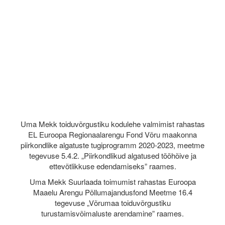
Uma Mekk toiduvõrgustiku kodulehe valmimist rahastas
EL Euroopa Regionaalarengu Fond Võru maakonna
piirkondlike algatuste tugiprogramm 2020-2023, meetme
tegevuse 5.4.2. „Piirkondlikud algatused tööhõive ja
ettevõtlikkuse edendamiseks” raames.
Uma Mekk Suurlaada toimumist rahastas Euroopa
Maaelu Arengu Põllumajandusfond Meetme 16.4
tegevuse „Võrumaa toiduvõrgustiku
turustamisvõimaluste arendamine” raames.