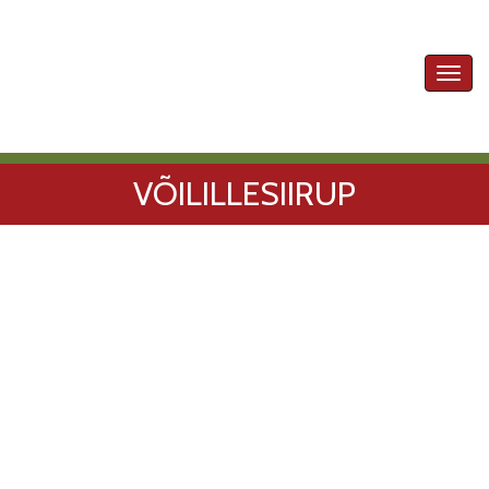
Toggl
navig
VÕILILLESIIRUP