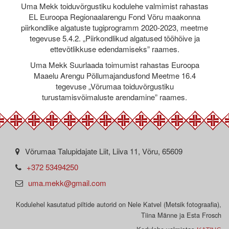
Uma Mekk toiduvõrgustiku kodulehe valmimist rahastas
EL Euroopa Regionaalarengu Fond Võru maakonna
piirkondlike algatuste tugiprogramm 2020-2023, meetme
tegevuse 5.4.2. „Piirkondlikud algatused tööhõive ja
ettevõtlikkuse edendamiseks” raames.
Uma Mekk Suurlaada toimumist rahastas Euroopa
Maaelu Arengu Põllumajandusfond Meetme 16.4
tegevuse „Võrumaa toiduvõrgustiku
turustamisvõimaluste arendamine” raames.
Võrumaa Talupidajate Liit, Liiva 11, Võru, 65609
+372 53494250
uma.mekk@gmail.com
Kodulehel kasutatud piltide autorid on Nele Katvel (Metsik fotograafia),
Tiina Männe ja Esta Frosch