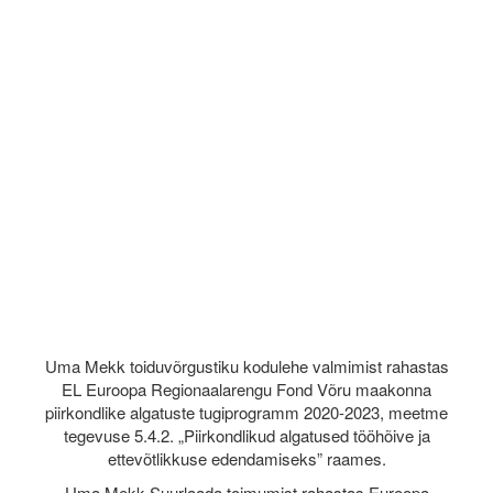
Uma Mekk toiduvõrgustiku kodulehe valmimist rahastas
EL Euroopa Regionaalarengu Fond Võru maakonna
piirkondlike algatuste tugiprogramm 2020-2023, meetme
tegevuse 5.4.2. „Piirkondlikud algatused tööhõive ja
ettevõtlikkuse edendamiseks” raames.
Uma Mekk Suurlaada toimumist rahastas Euroopa