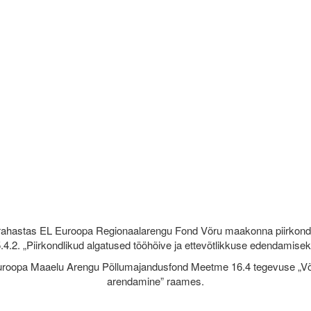
rahastas EL Euroopa Regionaalarengu Fond Võru maakonna piirkond
.4.2. „Piirkondlikud algatused tööhõive ja ettevõtlikkuse edendamise
roopa Maaelu Arengu Põllumajandusfond Meetme 16.4 tegevuse „Võr
arendamine” raames.