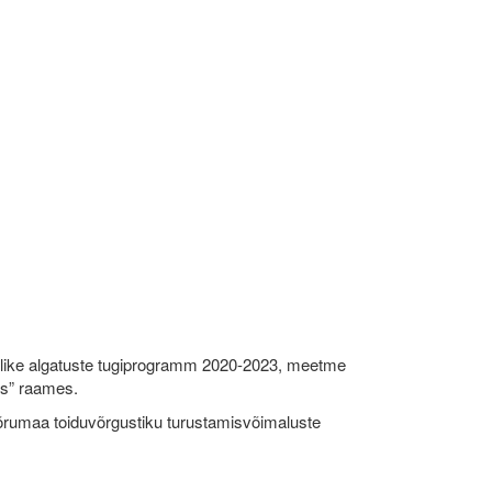
like algatuste tugiprogramm 2020-2023, meetme
ks” raames.
umaa toiduvõrgustiku turustamisvõimaluste