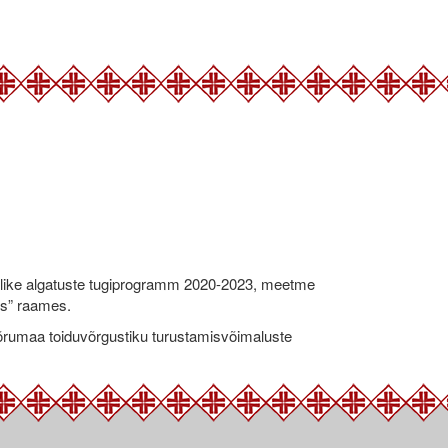
like algatuste tugiprogramm 2020-2023, meetme
ks” raames.
umaa toiduvõrgustiku turustamisvõimaluste