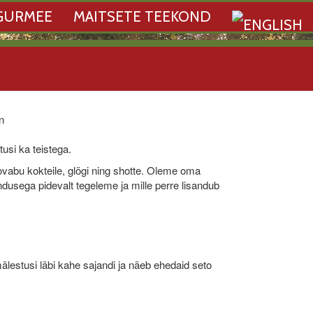
GURMEE
MAITSETE TEEKOND
n
usi ka teistega.
vabu kokteile, glögi ning shotte. Oleme oma
usega pidevalt tegeleme ja mille perre lisandub
älestusi läbi kahe sajandi ja näeb ehedaid seto