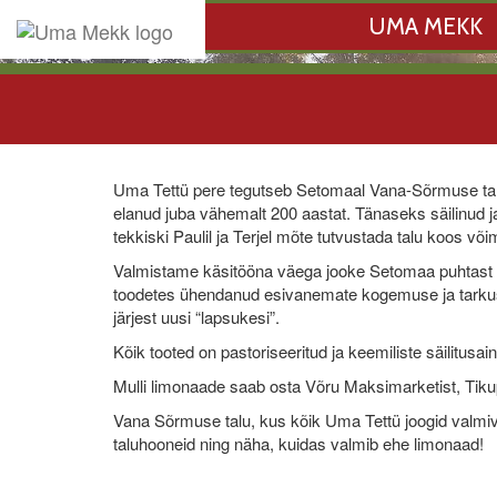
UMA MEKK
Uma Tettü pere tegutseb Setomaal Vana-Sõrmuse tal
elanud juba vähemalt 200 aastat. Tänaseks säilinud ja s
tekkiski Paulil ja Terjel mõte tutvustada talu koos v
Valmistame käsitööna väega jooke Setomaa puhtast lo
toodetes ühendanud esivanemate kogemuse ja tarkuse 
järjest uusi “lapsukesi”.
Kõik tooted on pastoriseeritud ja keemiliste säilitusain
Mulli limonaade saab osta Võru Maksimarketist, Tiku
Vana Sõrmuse talu, kus kõik Uma Tettü joogid valmiva
taluhooneid ning näha, kuidas valmib ehe limonaad!