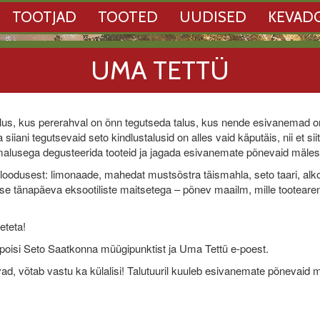
TOOTJAD
TOOTED
UUDISED
KEVAD
UMA TETTÜ
us, kus pererahval on õnn tegutseda talus, kus nende esivanemad o
iiani tegutsevaid seto kindlustalusid on alles vaid käputäis, nii et siit
õimalusega degusteerida tooteid ja jagada esivanemate põnevaid mälest
odusest: limonaade, mahedat mustsõstra täismahla, seto taari, alko
tänapäeva eksootiliste maitsetega – põnev maailm, mille tootearend
eteta!
poisi Seto Saatkonna müügipunktist ja Uma Tettü e-poest.
d, võtab vastu ka külalisi! Talutuuril kuuleb esivanemate põnevaid m