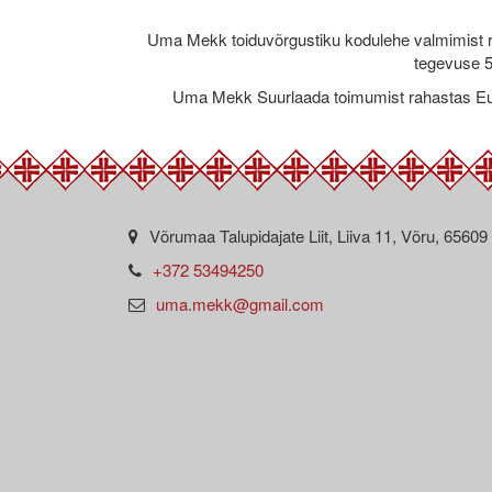
Uma Mekk toiduvõrgustiku kodulehe valmimist 
tegevuse 5
Uma Mekk Suurlaada toimumist rahastas Eu
Võrumaa Talupidajate Liit, Liiva 11, Võru, 65609
+372 53494250
uma.mekk@gmail.com