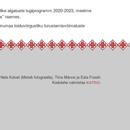
like algatuste tugiprogramm 2020-2023, meetme
ks” raames.
umaa toiduvõrgustiku turustamisvõimaluste
 Nele Katvel (Metsik fotograafia), Tiina Männe ja Esta Frosch
Kodulehe valmistas
KATING