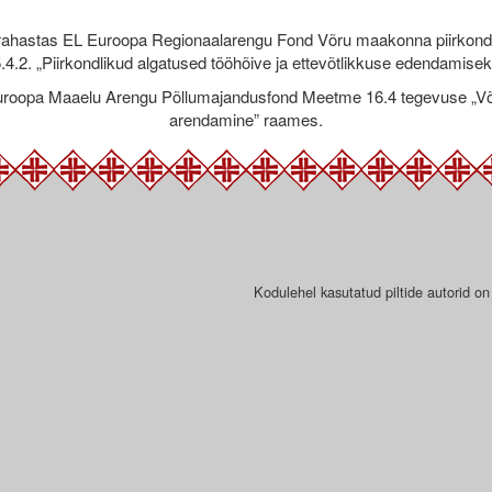
rahastas EL Euroopa Regionaalarengu Fond Võru maakonna piirkond
.4.2. „Piirkondlikud algatused tööhõive ja ettevõtlikkuse edendamise
roopa Maaelu Arengu Põllumajandusfond Meetme 16.4 tegevuse „Võr
arendamine” raames.
Kodulehel kasutatud piltide autorid on