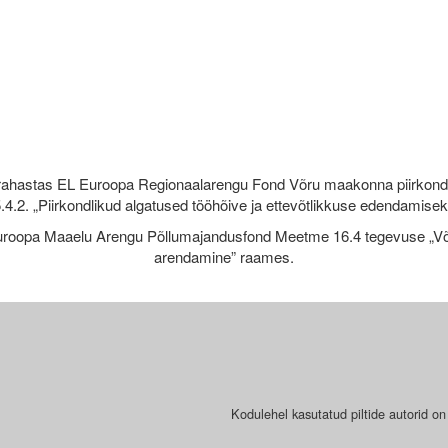
rahastas EL Euroopa Regionaalarengu Fond Võru maakonna piirkond
.4.2. „Piirkondlikud algatused tööhõive ja ettevõtlikkuse edendamise
roopa Maaelu Arengu Põllumajandusfond Meetme 16.4 tegevuse „Võr
arendamine” raames.
Kodulehel kasutatud piltide autorid on