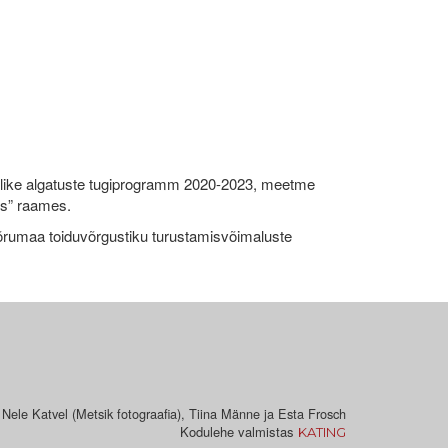
like algatuste tugiprogramm 2020-2023, meetme
ks” raames.
umaa toiduvõrgustiku turustamisvõimaluste
 Nele Katvel (Metsik fotograafia), Tiina Männe ja Esta Frosch
Kodulehe valmistas
KATING