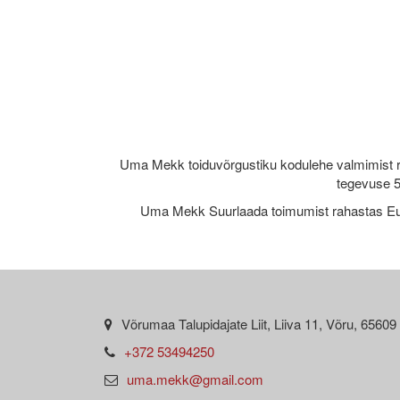
Uma Mekk toiduvõrgustiku kodulehe valmimist 
tegevuse 5
Uma Mekk Suurlaada toimumist rahastas Eu
Võrumaa Talupidajate Liit, Liiva 11, Võru, 65609
+372 53494250
uma.mekk@gmail.com