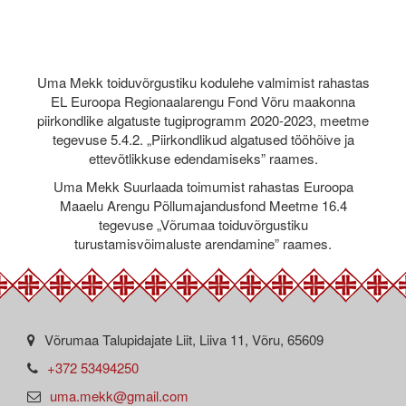
Uma Mekk toiduvõrgustiku kodulehe valmimist rahastas
EL Euroopa Regionaalarengu Fond Võru maakonna
piirkondlike algatuste tugiprogramm 2020-2023, meetme
tegevuse 5.4.2. „Piirkondlikud algatused tööhõive ja
ettevõtlikkuse edendamiseks” raames.
Uma Mekk Suurlaada toimumist rahastas Euroopa
Maaelu Arengu Põllumajandusfond Meetme 16.4
tegevuse „Võrumaa toiduvõrgustiku
turustamisvõimaluste arendamine” raames.
Võrumaa Talupidajate Liit, Liiva 11, Võru, 65609
+372 53494250
uma.mekk@gmail.com