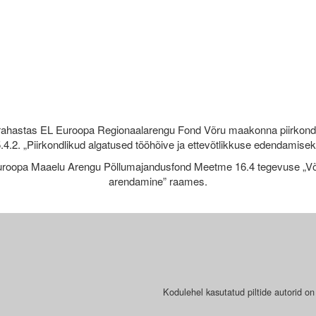
rahastas EL Euroopa Regionaalarengu Fond Võru maakonna piirkond
.4.2. „Piirkondlikud algatused tööhõive ja ettevõtlikkuse edendamise
roopa Maaelu Arengu Põllumajandusfond Meetme 16.4 tegevuse „Võr
arendamine” raames.
Kodulehel kasutatud piltide autorid on