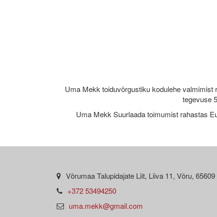
Uma Mekk toiduvõrgustiku kodulehe valmimist 
tegevuse 5
Uma Mekk Suurlaada toimumist rahastas Eu
Võrumaa Talupidajate Liit, Liiva 11, Võru, 65609
+372 53494250
uma.mekk@gmail.com