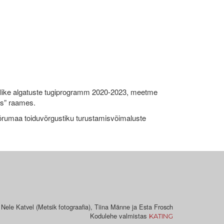
like algatuste tugiprogramm 2020-2023, meetme
ks” raames.
umaa toiduvõrgustiku turustamisvõimaluste
 Nele Katvel (Metsik fotograafia), Tiina Männe ja Esta Frosch
Kodulehe valmistas
KATING