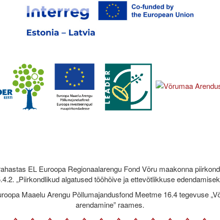
rahastas EL Euroopa Regionaalarengu Fond Võru maakonna piirkond
.4.2. „Piirkondlikud algatused tööhõive ja ettevõtlikkuse edendamise
roopa Maaelu Arengu Põllumajandusfond Meetme 16.4 tegevuse „Võr
arendamine” raames.