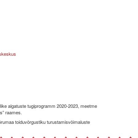
like algatuste tugiprogramm 2020-2023, meetme
ks” raames.
umaa toiduvõrgustiku turustamisvõimaluste