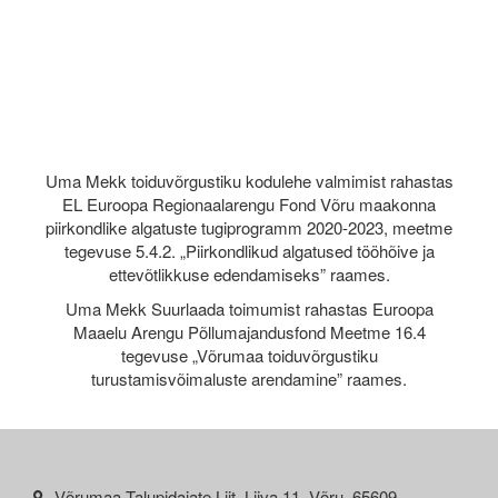
Uma Mekk toiduvõrgustiku kodulehe valmimist rahastas
EL Euroopa Regionaalarengu Fond Võru maakonna
piirkondlike algatuste tugiprogramm 2020-2023, meetme
tegevuse 5.4.2. „Piirkondlikud algatused tööhõive ja
ettevõtlikkuse edendamiseks” raames.
Uma Mekk Suurlaada toimumist rahastas Euroopa
Maaelu Arengu Põllumajandusfond Meetme 16.4
tegevuse „Võrumaa toiduvõrgustiku
turustamisvõimaluste arendamine” raames.
Võrumaa Talupidajate Liit, Liiva 11, Võru, 65609