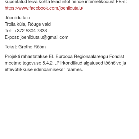
küpsetatud leiva kohta leiad infot nende internetikodust FB-s:
https://www.facebook.com/joeniidutalu/
Jõeniidu talu
Trolla küla, Rõuge vald
Tel: +372 5304 7333
E-post: joeniidutalu@gmail.com
Tekst: Grethe Rõõm
Projekti rahastatakse EL Euroopa Regionaalarengu Fondist
meetme tegevuse 5.4.2. „Piirkondlikud algatused tööhõive ja
ettevõtlikkuse edendamiseks” raames.