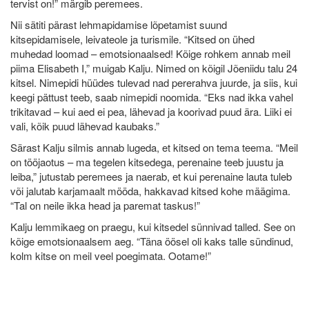
tervist on!” märgib peremees.
Nii sätiti pärast lehmapidamise lõpetamist suund
kitsepidamisele, leivateole ja turismile. “Kitsed on ühed
muhedad loomad – emotsionaalsed! Kõige rohkem annab meil
piima Elisabeth I,” muigab Kalju. Nimed on kõigil Jõeniidu talu 24
kitsel. Nimepidi hüüdes tulevad nad pererahva juurde, ja siis, kui
keegi pättust teeb, saab nimepidi noomida. “Eks nad ikka vahel
trikitavad – kui aed ei pea, lähevad ja koorivad puud ära. Liiki ei
vali, kõik puud lähevad kaubaks.”
Särast Kalju silmis annab lugeda, et kitsed on tema teema. “Meil
on tööjaotus – ma tegelen kitsedega, perenaine teeb juustu ja
leiba,” jutustab peremees ja naerab, et kui perenaine lauta tuleb
või jalutab karjamaalt mööda, hakkavad kitsed kohe määgima.
“Tal on neile ikka head ja paremat taskus!”
Kalju lemmikaeg on praegu, kui kitsedel sünnivad talled. See on
kõige emotsionaalsem aeg. “Täna öösel oli kaks talle sündinud,
kolm kitse on meil veel poegimata. Ootame!”