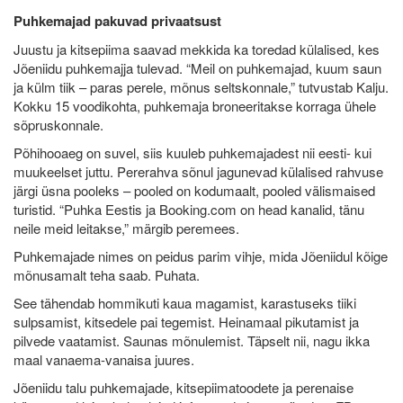
Puhkemajad pakuvad privaatsust
Juustu ja kitsepiima saavad mekkida ka toredad külalised, kes
Jõeniidu puhkemajja tulevad. “Meil on puhkemajad, kuum saun
ja külm tiik – paras perele, mõnus seltskonnale,” tutvustab Kalju.
Kokku 15 voodikohta, puhkemaja broneeritakse korraga ühele
sõpruskonnale.
Põhihooaeg on suvel, siis kuuleb puhkemajadest nii eesti- kui
muukeelset juttu. Pererahva sõnul jagunevad külalised rahvuse
järgi üsna pooleks – pooled on kodumaalt, pooled välismaised
turistid. “Puhka Eestis ja Booking.com on head kanalid, tänu
neile meid leitakse,” märgib peremees.
Puhkemajade nimes on peidus parim vihje, mida Jõeniidul kõige
mõnusamalt teha saab. Puhata.
See tähendab hommikuti kaua magamist, karastuseks tiiki
sulpsamist, kitsedele pai tegemist. Heinamaal pikutamist ja
pilvede vaatamist. Saunas mõnulemist. Täpselt nii, nagu ikka
maal vanaema-vanaisa juures.
Jõeniidu talu puhkemajade, kitsepiimatoodete ja perenaise