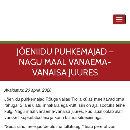
Toggl
navig
JÕENIIDU PUHKEMAJAD –
NAGU MAAL VANAEMA-
VANAISA JUURES
Avaldatud: 20 aprill, 2020
Jõeniidu puhkemajad Rõuge vallas Trolla külas meelitavad oma
rahuga. Siia ei ulatu linnakära ega -rutt, siin on ajal sootuks teine
kulg. Nagu maal vanaema-vanaisa juures, kus laual ootab alati
värskelt küpsetatud leib ja kann külma kitsepiimaga.
“Seda rahu meie juurde otsima tullaksegi,” teab pererahvas