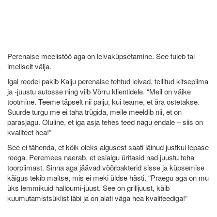
Perenaise meelistöö aga on leivaküpsetamine. See tuleb tal
imeliselt välja.
Igal reedel pakib Kalju perenaise tehtud leivad, tellitud kitsepiima
ja -juustu autosse ning viib Võrru klientidele. “Meil on väike
tootmine. Teeme täpselt nii palju, kui teame, et ära ostetakse.
Suurde turgu me ei taha trügida, meile meeldib nii, et on
parasjagu. Oluline, et iga asja tehes teed nagu endale – siis on
kvaliteet hea!”
See ei tähenda, et kõik oleks algusest saati läinud justkui lepase
reega. Peremees naerab, et esialgu üritasid nad juustu teha
toorpiimast. Sinna aga jäävad võõrbakterid sisse ja küpsemise
käigus tekib maitse, mis ei meki üldse hästi. “Praegu aga on mu
üks lemmikuid halloumi-juust. See on grilljuust, käib
kuumutamistsüklist läbi ja on alati väga hea kvaliteediga!”