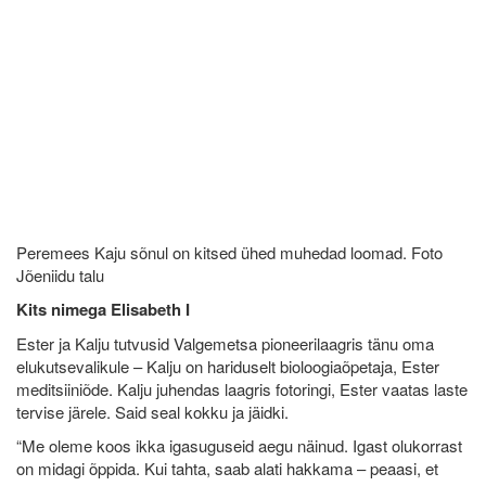
Peremees Kaju sõnul on kitsed ühed muhedad loomad. Foto
Jõeniidu talu
Kits nimega Elisabeth I
Ester ja Kalju tutvusid Valgemetsa pioneerilaagris tänu oma
elukutsevalikule – Kalju on hariduselt bioloogiaõpetaja, Ester
meditsiiniõde. Kalju juhendas laagris fotoringi, Ester vaatas laste
tervise järele. Said seal kokku ja jäidki.
“Me oleme koos ikka igasuguseid aegu näinud. Igast olukorrast
on midagi õppida. Kui tahta, saab alati hakkama – peaasi, et