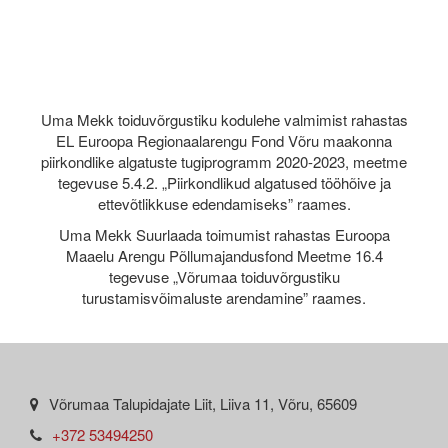
Uma Mekk toiduvõrgustiku kodulehe valmimist rahastas
EL Euroopa Regionaalarengu Fond Võru maakonna
piirkondlike algatuste tugiprogramm 2020-2023, meetme
tegevuse 5.4.2. „Piirkondlikud algatused tööhõive ja
ettevõtlikkuse edendamiseks” raames.
Uma Mekk Suurlaada toimumist rahastas Euroopa
Maaelu Arengu Põllumajandusfond Meetme 16.4
tegevuse „Võrumaa toiduvõrgustiku
turustamisvõimaluste arendamine” raames.
Võrumaa Talupidajate Liit, Liiva 11, Võru, 65609
+372 53494250