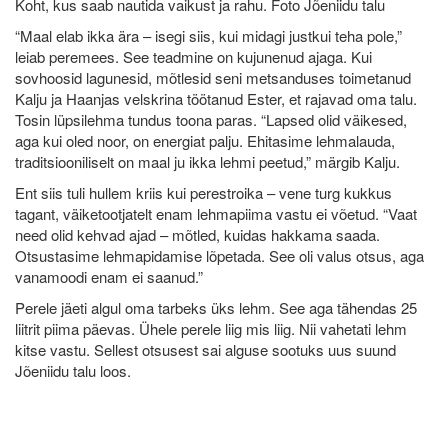
Koht, kus saab nautida vaikust ja rahu. Foto Jõeniidu talu
“Maal elab ikka ära – isegi siis, kui midagi justkui teha pole,”
leiab peremees. See teadmine on kujunenud ajaga. Kui
sovhoosid lagunesid, mõtlesid seni metsanduses toimetanud
Kalju ja Haanjas velskrina töötanud Ester, et rajavad oma talu.
Tosin lüpsilehma tundus toona paras. “Lapsed olid väikesed,
aga kui oled noor, on energiat palju. Ehitasime lehmalauda,
traditsiooniliselt on maal ju ikka lehmi peetud,” märgib Kalju.
Ent siis tuli hullem kriis kui perestroika – vene turg kukkus
tagant, väiketootjatelt enam lehmapiima vastu ei võetud. “Vaat
need olid kehvad ajad – mõtled, kuidas hakkama saada.
Otsustasime lehmapidamise lõpetada. See oli valus otsus, aga
vanamoodi enam ei saanud.”
Perele jäeti algul oma tarbeks üks lehm. See aga tähendas 25
liitrit piima päevas. Ühele perele liig mis liig. Nii vahetati lehm
kitse vastu. Sellest otsusest sai alguse sootuks uus suund
Jõeniidu talu loos.