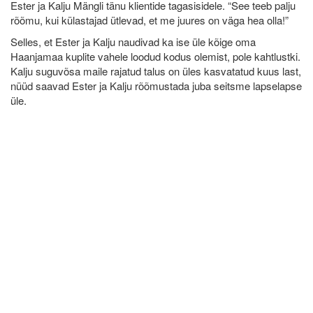
Ester ja Kalju Mängli tänu klientide tagasisidele. “See teeb palju
rõõmu, kui külastajad ütlevad, et me juures on väga hea olla!”
Selles, et Ester ja Kalju naudivad ka ise üle kõige oma
Haanjamaa kuplite vahele loodud kodus olemist, pole kahtlustki.
Kalju suguvõsa maile rajatud talus on üles kasvatatud kuus last,
nüüd saavad Ester ja Kalju rõõmustada juba seitsme lapselapse
üle.