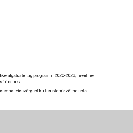
like algatuste tugiprogramm 2020-2023, meetme
ks” raames.
umaa toiduvõrgustiku turustamisvõimaluste