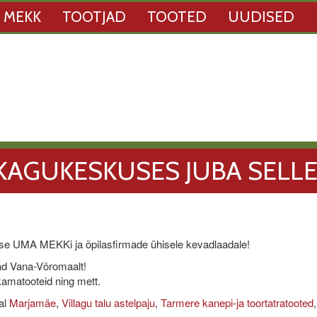
 MEKK
TOOTJAD
TOOTED
UUDISED
KAGUKESKUSES JUBA SELLE
sse UMA MEKKi ja õpilasfirmade ühisele kevadlaadale!
jad Vana-Võromaalt!
 kamatooteid ning mett.
al
Marjamäe
,
Villagu talu astelpaju
,
Tarmere kanepi-ja toortatratooted