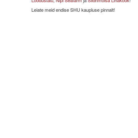
Loodustalu
,
Nipi Seafarm
ja
Siidrimõisa Lihaköök
!
Leiate meid endise SHU kaupluse pinnalt!