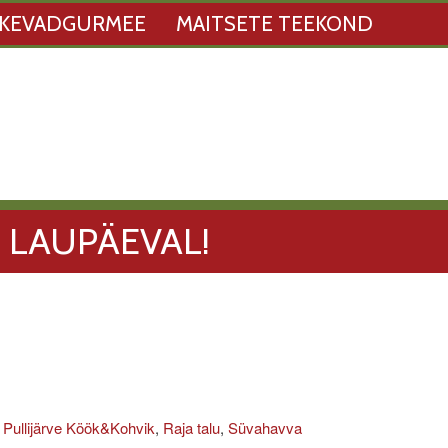
KEVADGURMEE
MAITSETE TEEKOND
 LAUPÄEVAL!
,
Pullijärve Köök&Kohvik
,
Raja talu
,
Süvahavva