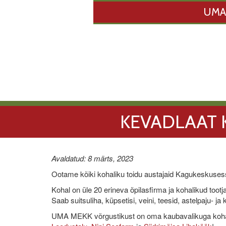
UMA
KEVADLAAT 
Avaldatud: 8 märts, 2023
Ootame kõiki kohaliku toidu austajaid Kagukeskuse
Kohal on üle 20 erineva õpilasfirma ja kohalikud toot
Saab suitsuliha, küpsetisi, veini, teesid, astelpaju- ja
UMA MEKK võrgustikust on oma kaubavalikuga koh