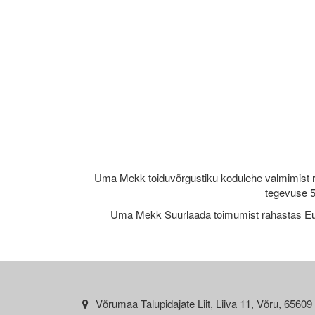
Uma Mekk toiduvõrgustiku kodulehe valmimist 
tegevuse 5
Uma Mekk Suurlaada toimumist rahastas Eu
Võrumaa Talupidajate Liit, Liiva 11, Võru, 65609