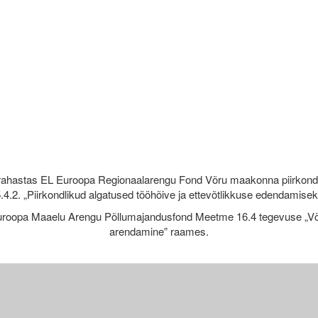
rahastas EL Euroopa Regionaalarengu Fond Võru maakonna piirkond
.4.2. „Piirkondlikud algatused tööhõive ja ettevõtlikkuse edendamise
roopa Maaelu Arengu Põllumajandusfond Meetme 16.4 tegevuse „Võr
arendamine” raames.