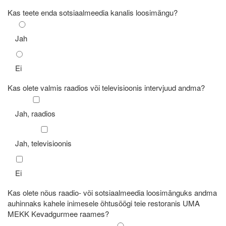
Kas teete enda sotsiaalmeedia kanalis loosimängu?
Jah
Ei
Kas olete valmis raadios või televisioonis intervjuud andma?
Jah, raadios
Jah, televisioonis
Ei
Kas olete nõus raadio- või sotsiaalmeedia loosimänguks andma
auhinnaks kahele inimesele õhtusöögi teie restoranis UMA
MEKK Kevadgurmee raames?