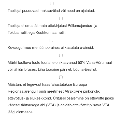
Taotlejal puuduvad maksuvõlad või need on ajatatud.
Taotleja ei oma täitmata ettekirjutusi Põllumajandus- ja
Toiduametilt ega Keskkonnaametilt.
Kevadgurmee menüü tooraines ei kasutata e-aineid.
Märki taotleva toote tooraine on kasvanud 50% Vana-Võrumaal
või lähiümbruses. Liha tooraine pärineb Lõuna-Eestist.
Mõistan, et tegevust kaasrahastatakse Euroopa
Regionaalarengu Fondi meetmest Atraktiivne piirkondlik
ettevõtlus- ja elukeskkond. Üritusel osalemine on ettevõtte jaoks
vähese tähtsusega abi (VTA) ja eeldab ettevõttelt piisava VTA
jäägi olemasolu.