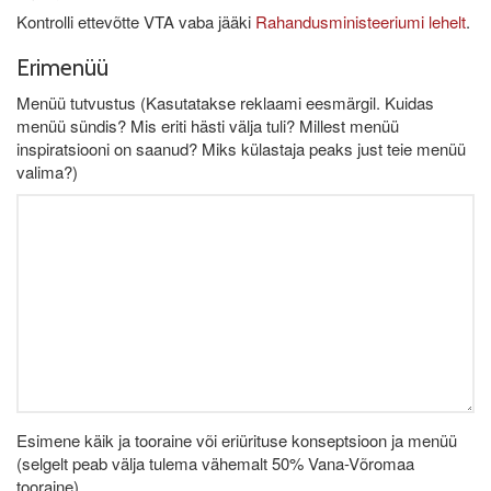
Kontrolli ettevõtte VTA vaba jääki
Rahandusministeeriumi lehelt
.
Erimenüü
Menüü tutvustus (Kasutatakse reklaami eesmärgil. Kuidas
menüü sündis? Mis eriti hästi välja tuli? Millest menüü
inspiratsiooni on saanud? Miks külastaja peaks just teie menüü
valima?)
Esimene käik ja tooraine või eriürituse konseptsioon ja menüü
(selgelt peab välja tulema vähemalt 50% Vana-Võromaa
tooraine)