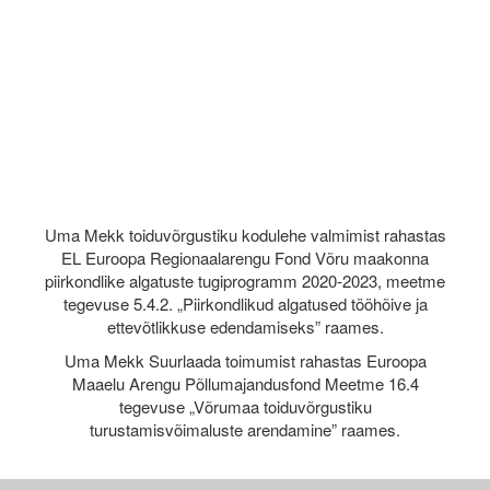
Uma Mekk toiduvõrgustiku kodulehe valmimist rahastas
EL Euroopa Regionaalarengu Fond Võru maakonna
piirkondlike algatuste tugiprogramm 2020-2023, meetme
tegevuse 5.4.2. „Piirkondlikud algatused tööhõive ja
ettevõtlikkuse edendamiseks” raames.
Uma Mekk Suurlaada toimumist rahastas Euroopa
Maaelu Arengu Põllumajandusfond Meetme 16.4
tegevuse „Võrumaa toiduvõrgustiku
turustamisvõimaluste arendamine” raames.