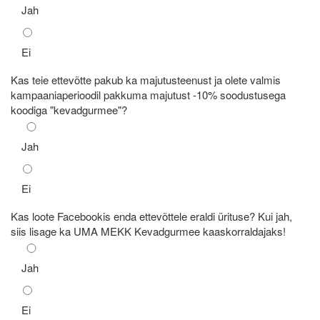
Jah
Ei
Kas teie ettevõtte pakub ka majutusteenust ja olete valmis
kampaaniaperioodil pakkuma majutust -10% soodustusega
koodiga "kevadgurmee"?
Jah
Ei
Kas loote Facebookis enda ettevõttele eraldi ürituse? Kui jah,
siis lisage ka UMA MEKK Kevadgurmee kaaskorraldajaks!
Jah
Ei