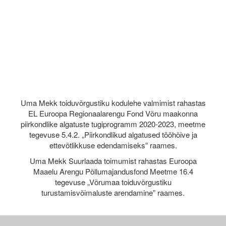
Uma Mekk toiduvõrgustiku kodulehe valmimist rahastas
EL Euroopa Regionaalarengu Fond Võru maakonna
piirkondlike algatuste tugiprogramm 2020-2023, meetme
tegevuse 5.4.2. „Piirkondlikud algatused tööhõive ja
ettevõtlikkuse edendamiseks” raames.
Uma Mekk Suurlaada toimumist rahastas Euroopa
Maaelu Arengu Põllumajandusfond Meetme 16.4
tegevuse „Võrumaa toiduvõrgustiku
turustamisvõimaluste arendamine” raames.