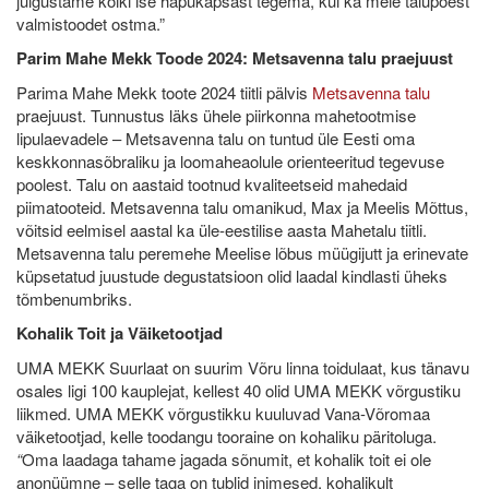
julgustame kõiki ise hapukapsast tegema, kui ka meie talupoest
valmistoodet ostma.”
Parim Mahe Mekk Toode 2024: Metsavenna talu praejuust
Parima Mahe Mekk toote 2024 tiitli pälvis
Metsavenna talu
praejuust. Tunnustus läks ühele piirkonna mahetootmise
lipulaevadele – Metsavenna talu on tuntud üle Eesti oma
keskkonnasõbraliku ja loomaheaolule orienteeritud tegevuse
poolest. Talu on aastaid tootnud kvaliteetseid mahedaid
piimatooteid. Metsavenna talu omanikud, Max ja Meelis Mõttus,
võitsid eelmisel aastal ka üle-eestilise aasta Mahetalu tiitli.
Metsavenna talu peremehe Meelise lõbus müügijutt ja erinevate
küpsetatud juustude degustatsioon olid laadal kindlasti üheks
tõmbenumbriks.
Kohalik Toit ja Väiketootjad
UMA MEKK Suurlaat on suurim Võru linna toidulaat, kus tänavu
osales ligi 100 kauplejat, kellest 40 olid UMA MEKK võrgustiku
liikmed. UMA MEKK võrgustikku kuuluvad Vana-Võromaa
väiketootjad, kelle toodangu tooraine on kohaliku päritoluga.
“
Oma laadaga tahame jagada sõnumit, et kohalik toit ei ole
anonüümne – selle taga on tublid inimesed, kohalikult