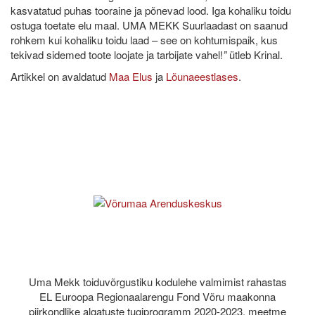
kasvatatud puhas tooraine ja põnevad lood. Iga kohaliku toidu
ostuga toetate elu maal. UMA MEKK Suurlaadast on saanud
rohkem kui kohaliku toidu laad – see on kohtumispaik, kus
tekivad sidemed toote loojate ja tarbijate vahel!
”
ütleb Krinal.
Artikkel on avaldatud
Maa Elus
ja
Lõunaeestlases
.
Uma Mekk toiduvõrgustiku kodulehe valmimist rahastas
EL Euroopa Regionaalarengu Fond Võru maakonna
piirkondlike algatuste tugiprogramm 2020-2023, meetme