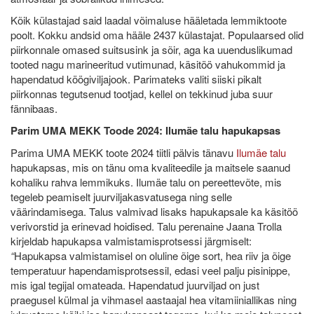
Kõik külastajad said laadal võimaluse hääletada lemmiktoote
poolt. Kokku andsid oma hääle 2437 külastajat. Populaarsed olid
piirkonnale omased suitsusink ja sõir, aga ka uuenduslikumad
tooted nagu marineeritud vutimunad, käsitöö vahukommid ja
hapendatud köögiviljajook. Parimateks valiti siiski pikalt
piirkonnas tegutsenud tootjad, kellel on tekkinud juba suur
fännibaas.
Parim UMA MEKK Toode 2024: Ilumäe talu hapukapsas
Parima UMA MEKK toote 2024 tiitli pälvis tänavu
Ilumäe talu
hapukapsas, mis on tänu oma kvaliteedile ja maitsele saanud
kohaliku rahva lemmikuks. Ilumäe talu on pereettevõte, mis
tegeleb peamiselt juurviljakasvatusega ning selle
väärindamisega. Talus valmivad lisaks hapukapsale ka käsitöö
verivorstid ja erinevad hoidised. Talu perenaine Jaana Trolla
kirjeldab hapukapsa valmistamisprotsessi järgmiselt:
“
Hapukapsa valmistamisel on oluline õige sort, hea riiv ja õige
temperatuur hapendamisprotsessil, edasi veel palju pisinippe,
mis igal tegijal omateada. Hapendatud juurviljad on just
praegusel külmal ja vihmasel aastaajal hea vitamiiniallikas ning