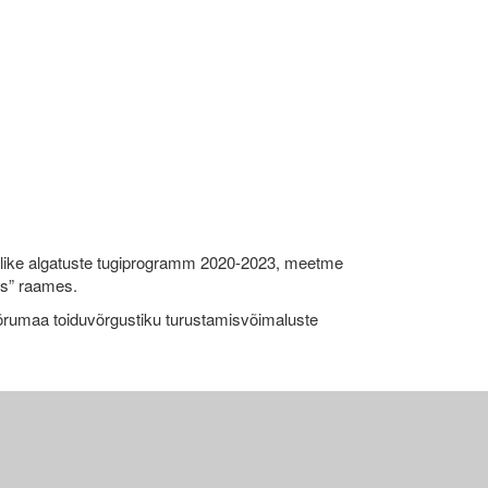
like algatuste tugiprogramm 2020-2023, meetme
ks” raames.
umaa toiduvõrgustiku turustamisvõimaluste