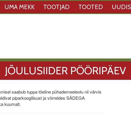
UMA MEKK
TOOTJAD
TOOTED
UUDI
JÕULUSIIDER PÖÖRIPÄEV
misel saabub tuppa tõeline pühademeeleolu nii värvis
divat piparkoogilisust ja võrreldes SÄDEGA
ka kuumalt.