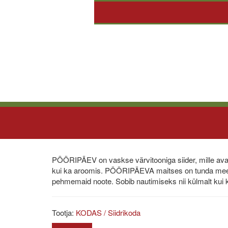
PÖÖRIPÄEV on vaskse värvitooniga siider, mille ava
kui ka aroomis. PÖÖRIPÄEVA maitses on tunda meel
pehmemaid noote. Sobib nautimiseks nii külmalt kui 
Tootja:
KODAS / Siidrikoda