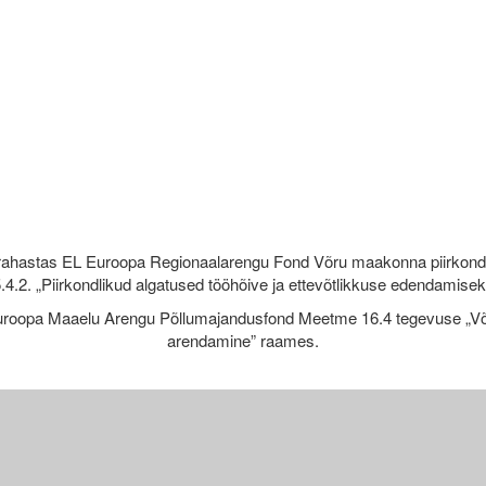
rahastas EL Euroopa Regionaalarengu Fond Võru maakonna piirkond
.4.2. „Piirkondlikud algatused tööhõive ja ettevõtlikkuse edendamise
roopa Maaelu Arengu Põllumajandusfond Meetme 16.4 tegevuse „Võr
arendamine” raames.