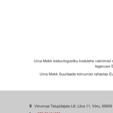
Uma Mekk toiduvõrgustiku kodulehe valmimist 
tegevuse 5
Uma Mekk Suurlaada toimumist rahastas Eu
Võrumaa Talupidajate Liit, Liiva 11, Võru, 65609