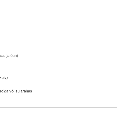
as ja õun)
kuiv)
diga või sularahas