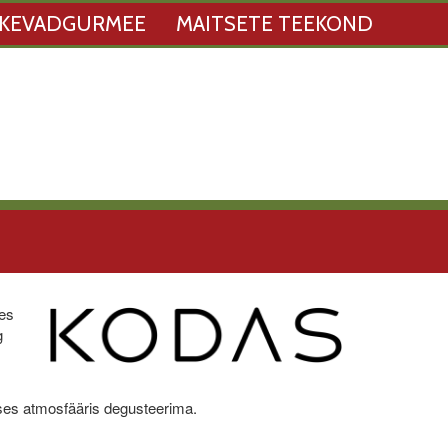
KEVADGURMEE
MAITSETE TEEKOND
des
g
ases atmosfääris degusteerima.