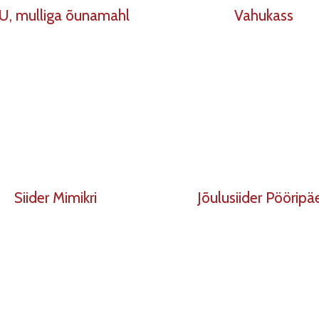
U, mulliga õunamahl
Vahukass
Siider Mimikri
Jõulusiider Pööripä