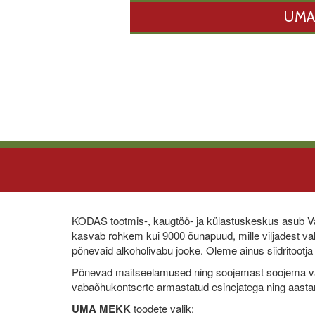
UMA
KODAS tootmis-, kaugtöö- ja külastuskeskus asub Val
kasvab rohkem kui 9000 õunapuud, mille viljadest val
põnevaid alkoholivabu jooke. Oleme ainus siidritootja 
Põnevad maitseelamused ning soojemast soojema va
vabaõhukontserte armastatud esinejatega ning aastar
UMA MEKK
toodete valik: