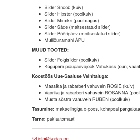
Siider Snoob (kuiv)
Siider Hipster (poolkuiv)
Siider Mimikri (poolmagus)
Siider Säde (maitsestatud siider)
Siider Pööripäev (maitsestatud siider)
Mulliõunamahl ÄPU
MUUD TOOTED:
Siider Folgisiider (poolkuiv)
Kogupere pidupäevajook Vahukass (õun; vaarik
Koostöös Uue-Saaluse Veinitaluga:
Maasika ja rabarberi vahuvein ROSIE (kuiv)
Vaarika ja rabarberi vahuvein ROSANNA (pool
Musta sõstra vahuvein RUBEN (poolkuiv)
Tasumine:
makselingiga e-poes, kohapeal pangakaar
Tarne:
pakiautomaati
info@kodas.ee