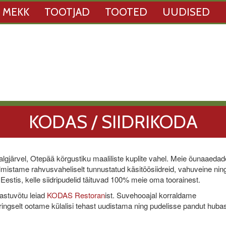
 MEKK
TOOTJAD
TOOTED
UUDISED
KODAS / SIIDRIKODA
gjärvel, Otepää kõrgustiku maaliliste kuplite vahel. Meie õunaaeda
mistame rahvusvaheliselt tunnustatud käsitöösiidreid, vahuveine nin
Eestis, kelle siidripudelid täituvad 100% meie oma toorainest.
stuvõtu leiad
KODAS Restoran
ist. Suvehooajal korraldame
ingselt ootame külalisi tehast uudistama ning pudelisse pandut hub