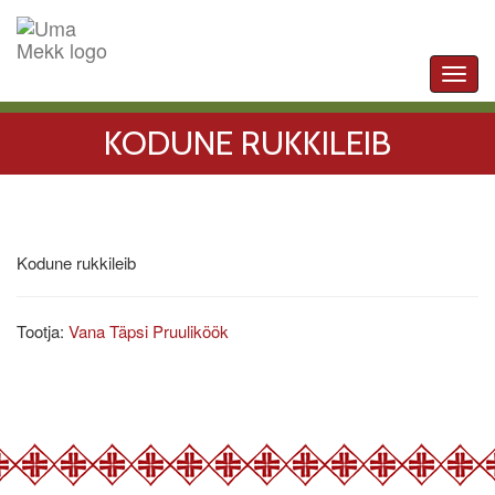
Toggl
navig
KODUNE RUKKILEIB
Kodune rukkileib
Tootja:
Vana Täpsi Pruuliköök