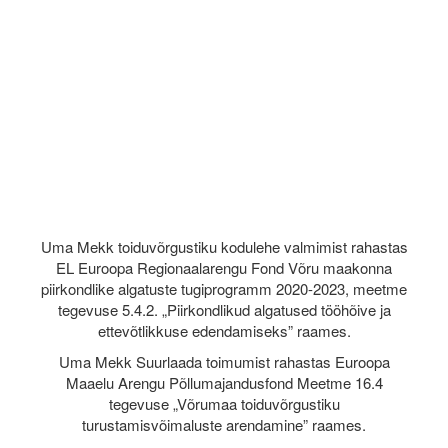
Uma Mekk toiduvõrgustiku kodulehe valmimist rahastas
EL Euroopa Regionaalarengu Fond Võru maakonna
piirkondlike algatuste tugiprogramm 2020-2023, meetme
tegevuse 5.4.2. „Piirkondlikud algatused tööhõive ja
ettevõtlikkuse edendamiseks” raames.
Uma Mekk Suurlaada toimumist rahastas Euroopa
Maaelu Arengu Põllumajandusfond Meetme 16.4
tegevuse „Võrumaa toiduvõrgustiku
turustamisvõimaluste arendamine” raames.